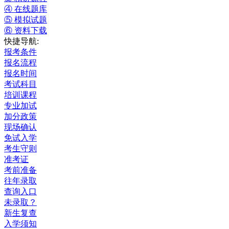
④ 在线题库
⑤ 模拟试题
⑥ 资料下载
快捷导航:
报考条件
报名流程
报名时间
考试科目
培训课程
专业加试
加分政策
现场确认
免试入学
考生守则
准考证
考前准备
往年录取
查询入口
未录取？
新生复查
入学须知