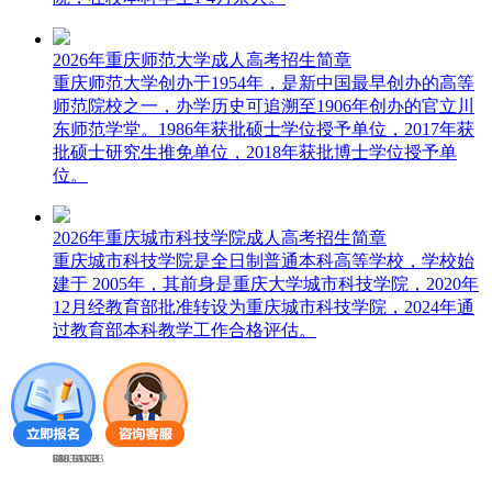
2026年重庆师范大学成人高考招生简章
重庆师范大学创办于1954年，是新中国最早创办的高等
师范院校之一，办学历史可追溯至1906年创办的官立川
东师范学堂。1986年获批硕士学位授予单位，2017年获
批硕士研究生推免单位，2018年获批博士学位授予单
位。
2026年重庆城市科技学院成人高考招生简章
重庆城市科技学院是全日制普通本科高等学校，学校始
建于 2005年，其前身是重庆大学城市科技学院，2020年
12月经教育部批准转设为重庆城市科技学院，2024年通
过教育部本科教学工作合格评估。
589.95KB
3355.32KB
769.93KB
658.54KB
686.65KB
816.61KB