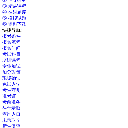
② 辅导教材
③ 精讲课程
④ 在线题库
⑤ 模拟试题
⑥ 资料下载
快捷导航:
报考条件
报名流程
报名时间
考试科目
培训课程
专业加试
加分政策
现场确认
免试入学
考生守则
准考证
考前准备
往年录取
查询入口
未录取？
新生复查