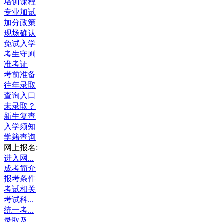
培训课程
专业加试
加分政策
现场确认
免试入学
考生守则
准考证
考前准备
往年录取
查询入口
未录取？
新生复查
入学须知
学籍查询
网上报名:
进入网...
成考简介
报考条件
考试相关
考试科...
统一考...
录取及...