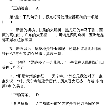
「正确答案」：A
第2题：下列句子中，标点符号使用全部正确的一项是
( )
A、新疆的胡杨，甘肃的火炬树，黑龙江的暴马丁香，西
藏的高山松，广东的大王椰……，可谓是四海奇树，五洲绝品
都汇聚在植物园里。
B、麦收以后，这块地是种玉米呢，还是种红薯呢?到底
种什么?与会者议论 纷纷，莫衷一是。
C、“好吧，”梁静停了一会儿说：“下午我在人民剧院门口
等你，行不?”
D、“那是常州的象征……天宁寺。”外公见我答对了，点
点头说：“对。天宁寺始建予唐代，历来香火旺盛，有着‘东南
第1寺’的美誉。”
「正确答案」：D
「参考解析」：A句省略号前的内容是并列词语间的停