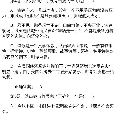
第4题：下列各句中，没有语病的一句是( )
A、古往今来，凡成才者，没有一个不承受压力的没有压
力，难以成才;但决不是只要施加压力，就能使人成才。
B、君不见，那些玩世不恭，自由放荡，不务正业，沉迷
欢场，以至违法犯罪而又自命“潇洒走一回”，不都是最终拖着
空壳的肉体走向沉沦的么?
C、诗歌是一种文学体裁，从内容方面来说，一般有叙事
诗、抒情诗、史诗、英雄颂歌、故事诗等，还有一种用诗体对
话构成的剧本，叫做诗剧。
D、在美国经济衰退的影响下，世界经济增长速度在去年
明显下滑，由于美国经济去年年底开始复苏，世界经济也开始
恢复。
「正确答案」：A
第5题：选出标点符号完全正确的一句是( )
A、承认不懂，才能从不懂变懂;承认不会，才能从不会变
会。