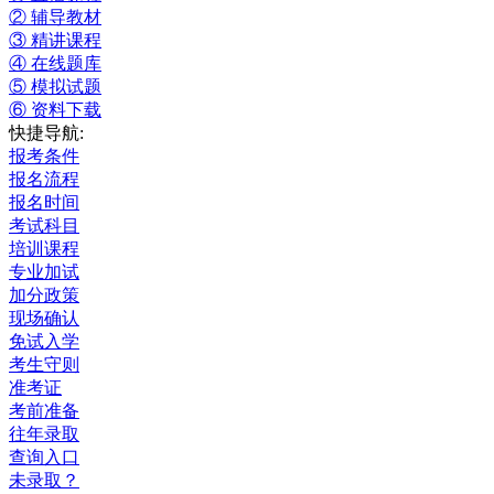
② 辅导教材
③ 精讲课程
④ 在线题库
⑤ 模拟试题
⑥ 资料下载
快捷导航:
报考条件
报名流程
报名时间
考试科目
培训课程
专业加试
加分政策
现场确认
免试入学
考生守则
准考证
考前准备
往年录取
查询入口
未录取？