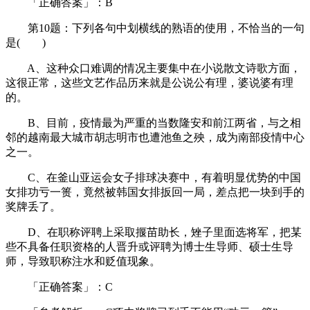
「正确答案」：B
第10题：下列各句中划横线的熟语的使用，不恰当的一句
是( )
A、这种众口难调的情况主要集中在小说散文诗歌方面，
这很正常，这些文艺作品历来就是公说公有理，婆说婆有理
的。
B、目前，疫情最为严重的当数隆安和前江两省，与之相
邻的越南最大城市胡志明市也遭池鱼之殃，成为南部疫情中心
之一。
C、在釜山亚运会女子排球决赛中，有着明显优势的中国
女排功亏一篑，竟然被韩国女排扳回一局，差点把一块到手的
奖牌丢了。
D、在职称评聘上采取揠苗助长，矬子里面选将军，把某
些不具备任职资格的人晋升或评聘为博士生导师、硕士生导
师，导致职称注水和贬值现象。
「正确答案」：C