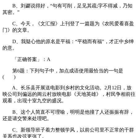
B、刘勰说得好，“句有可削，足见其疏;字不得减，乃知
其密。”
C、今天，《文汇报》上刊登了一篇题为《农民爱看喜盈
门》的文章。
D、我疑心他的原名是平福：“平稳而有福”，才正中乡绅
的意。
「正确答案」：A
第6题：下列句子中，加点成语使用最恰当的一句是
( )
A、长乐县开展送电影到乡村的文化活动。2月12日，放
映公司到偏远的阊云村放映电影《天地英雄》，村民争相前往
观看，出现十室九空的盛况。
B、这个人简直不可理喻，明明是他撞了人还振振有辞，
还是请交警来处理吧。
C、新领导班子着力整顿学风，以前公司里不正常的干群
关系也改弦更张了。