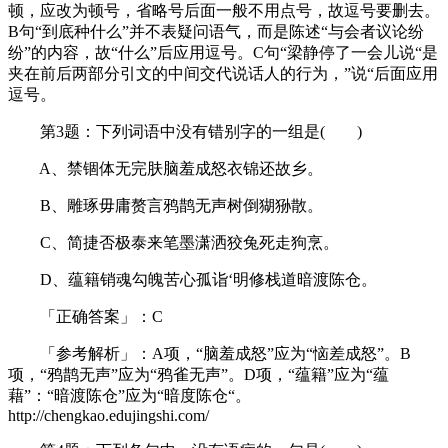
顿，应改为顿号，省略号后面一般不用点号，故逗号要删去。
B句“到底种什么”并不表疑问语气，而是陈述“与会者议论纷
纷”的内容，故“什么”后应用逗号。C句“梁静停了一会儿说“是
夹在前后两部分引文的中间交代说话人的行为，”说“后面应用
逗号。
第3题：下列词语中没有错别字的一组是( )
A、禁锢体无完肤脑羞成怒衣锦还故乡。
B、雕琢毋庸赘言鸦鹊无声树倒猢狲散。
C、简捷否极泰来笔墨潇洒狡兔死走狗烹。
D、蕴籍销魂勾魄苦心孤诣‘明修栈道暗渡陈仓。
「正确答案」：C
「参考解析」：A项，“脑羞成怒”应为“恼差成怒”。B
项，“鸦鹊无声”应为“鸦雀无声”。D项，“蕴籍”应为“蕴
藉”：“暗渡陈仓”应为“暗度陈仓“。
http://chengkao.edujingshi.com/