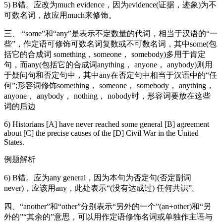
5) B错。应改为much evidence，因为evidence(证据，迹象)为不
可数名词，故应用much来修饰。
三、 “some”和“any”是表示不定数量的代词，相当于汉语的“一
些”，作定语可修饰可数名词复数或不可数名词，其中some(包
括它的合成词 something，someone， somebody)多用于肯定
句，而any(包括它的合成词anything， anyone， anybody)则用
于疑问句和否定句中，其中any在否定句中相当于汉语中的“任
何”;形容词修饰something， someone， somebody， anything，
anyone， anybody， nothing， nobody时，形容词要放在这些
词的后边
6) Historians [A] have never reached some general [B] agreement
about [C] the precise causes of the [D] Civil War in the United
States.
例题解析
6) B错。应为any general，因为本句为否定句(否定副词
never)，应该用any，此处表示“(没有达成过) 任何共识”。
四、“another”和“other”分别表示“另外的一个”(an+other)和“另
外的”“其余的”意思，可以用作定语修饰名词或单独作主语与