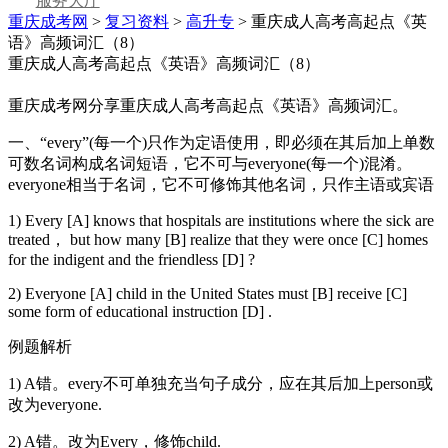
服务大厅
重庆成考网
>
复习资料
>
高升专
> 重庆成人高考高起点《英
语》高频词汇（8）
重庆成人高考高起点《英语》高频词汇（8）
重庆成考网分享重庆成人高考高起点《英语》高频词汇。
一、“every”(每一个)只作为定语使用，即必须在其后加上单数
可数名词构成名词短语，它不可与everyone(每一个)混淆。
everyone相当于名词，它不可修饰其他名词，只作主语或宾语
1) Every [A] knows that hospitals are institutions where the sick are
treated， but how many [B] realize that they were once [C] homes
for the indigent and the friendless [D] ?
2) Everyone [A] child in the United States must [B] receive [C]
some form of educational instruction [D] .
例题解析
1) A错。every不可单独充当句子成分，应在其后加上person或
改为everyone.
2) A错。改为Every，修饰child.