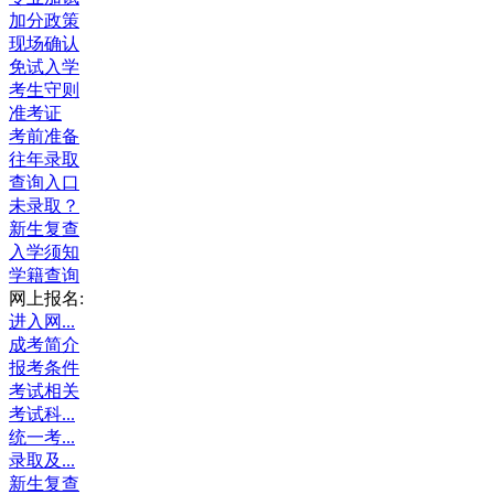
加分政策
现场确认
免试入学
考生守则
准考证
考前准备
往年录取
查询入口
未录取？
新生复查
入学须知
学籍查询
网上报名:
进入网...
成考简介
报考条件
考试相关
考试科...
统一考...
录取及...
新生复查