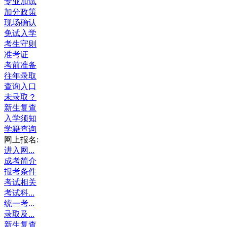
专业加试
加分政策
现场确认
免试入学
考生守则
准考证
考前准备
往年录取
查询入口
未录取？
新生复查
入学须知
学籍查询
网上报名:
进入网...
成考简介
报考条件
考试相关
考试科...
统一考...
录取及...
新生复查