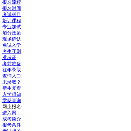
报名流程
报名时间
考试科目
培训课程
专业加试
加分政策
现场确认
免试入学
考生守则
准考证
考前准备
往年录取
查询入口
未录取？
新生复查
入学须知
学籍查询
网上报名:
进入网...
成考简介
报考条件