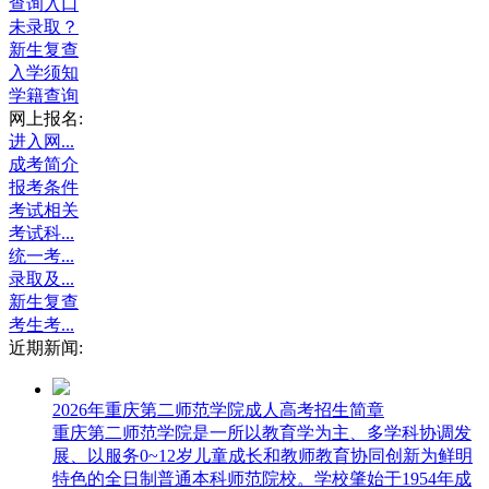
查询入口
未录取？
新生复查
入学须知
学籍查询
网上报名:
进入网...
成考简介
报考条件
考试相关
考试科...
统一考...
录取及...
新生复查
考生考...
近期新闻:
2026年重庆第二师范学院成人高考招生简章
重庆第二师范学院是一所以教育学为主、多学科协调发
展、以服务0~12岁儿童成长和教师教育协同创新为鲜明
特色的全日制普通本科师范院校。学校肇始于1954年成