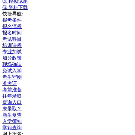
⑤ 模拟试题
⑥ 资料下载
快捷导航:
报考条件
报名流程
报名时间
考试科目
培训课程
专业加试
加分政策
现场确认
免试入学
考生守则
准考证
考前准备
往年录取
查询入口
未录取？
新生复查
入学须知
学籍查询
网上报名: