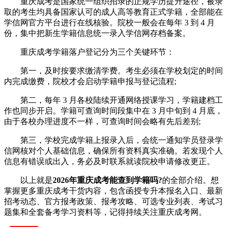
重庆成考是国家统一组织招录的正规学历提升途径，被录
取的考生均具备国家认可的成人高等教育正式学籍，全部能在
学信网官方平台进行在线核验。院校一般会在每年 3 到 4 月
份，集中把新生学籍信息统一录入学信网存档备案。
重庆成考学籍落户登记分为三个关键环节：
第一，及时按要求缴清学费。考生必须在学校划定的时间
内完成缴费，院校才会启动学籍申报与登记流程;
第二，每年 3 月各校陆续开通网络授课学习，学籍建档工
作也同步开启。学籍可查询时间段集中在 3 月中旬到 4 月底，
由于各校办理进度不一样，可查询时间会略有先后差别;
第三，学校完成学籍上报录入后，会统一通知学员登录学
信网核对个人基础信息，确保所有资料真实准确。若发现个人
信息有错误或出入，务必及时联系就读院校申请修改更正。
以上就是
2026年重庆成考能查到学籍吗?
的全部介绍。想
掌握更多重庆成考干货内容，包含函授专升本报名入口、最新
招考动态、官方报考政策、报考攻略、可选专业列表、考试习
题集和全套备考学习资料等，记得持续关注重庆成考网。