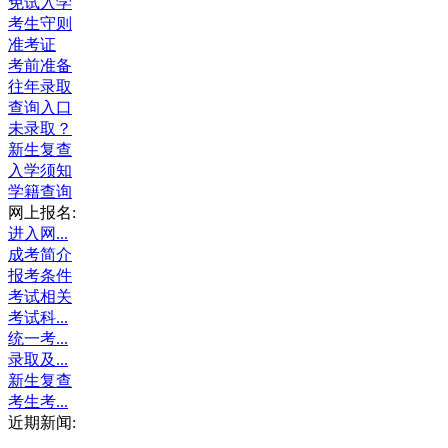
免试入学
考生守则
准考证
考前准备
往年录取
查询入口
未录取？
新生复查
入学须知
学籍查询
网上报名:
进入网...
成考简介
报考条件
考试相关
考试科...
统一考...
录取及...
新生复查
考生考...
近期新闻: