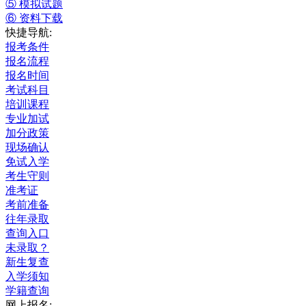
⑤ 模拟试题
⑥ 资料下载
快捷导航:
报考条件
报名流程
报名时间
考试科目
培训课程
专业加试
加分政策
现场确认
免试入学
考生守则
准考证
考前准备
往年录取
查询入口
未录取？
新生复查
入学须知
学籍查询
网上报名: