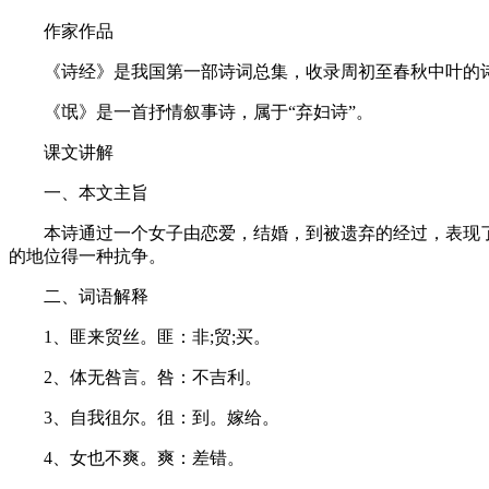
老
师
作家作品
《诗经》是我国第一部诗词总集，收录周初至春秋中叶的诗词
《氓》是一首抒情叙事诗，属于“弃妇诗”。
课文讲解
一、本文主旨
本诗通过一个女子由恋爱，结婚，到被遗弃的经过，表现了
的地位得一种抗争。
二、词语解释
1、匪来贸丝。匪：非;贸;买。
2、体无咎言。咎：不吉利。
3、自我徂尔。徂：到。嫁给。
4、女也不爽。爽：差错。