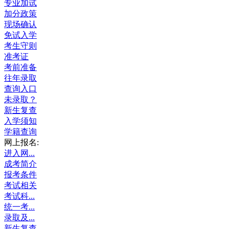
专业加试
加分政策
现场确认
免试入学
考生守则
准考证
考前准备
往年录取
查询入口
未录取？
新生复查
入学须知
学籍查询
网上报名:
进入网...
成考简介
报考条件
考试相关
考试科...
统一考...
录取及...
新生复查