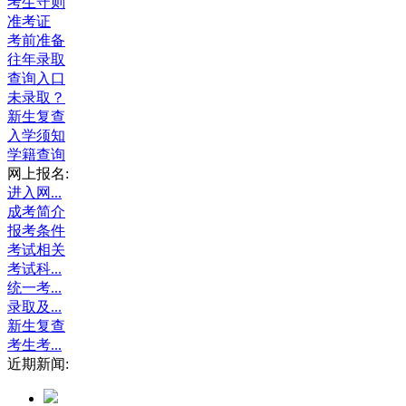
考生守则
准考证
考前准备
往年录取
查询入口
未录取？
新生复查
入学须知
学籍查询
网上报名:
进入网...
成考简介
报考条件
考试相关
考试科...
统一考...
录取及...
新生复查
考生考...
近期新闻: